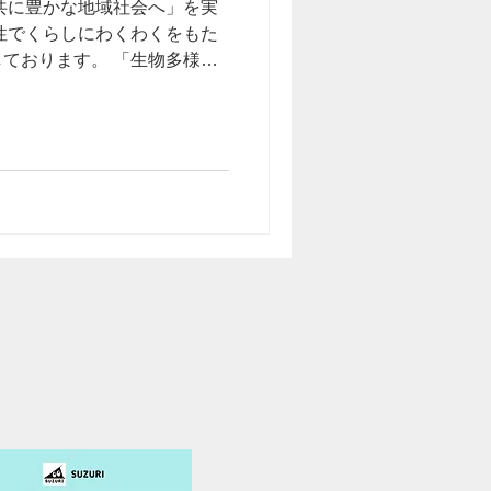
共に豊かな地域社会​へ」を実
性でくらしにわくわくをもた
ております。 「生物多様性×
事業をたくさん生み出すプロ
います。...