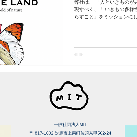
弊社は、 「人といきものが
現すべく、「 いきもの多様
らすこと」をミッションにし
地域創生」でわくわくする
デューサーとして活動を進めて
一般社団法人MIT
〒 817-1602 対馬市上県町佐須奈甲562-24