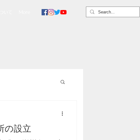
ついて
More
所の設立