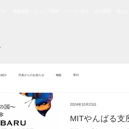
らせ
業務実績
ショップ情報
メンバー紹介
会社概要
求人に
。
の紹介
代表からのお知らせ
物販
寄付
2024年10月23日
MITやんばる支