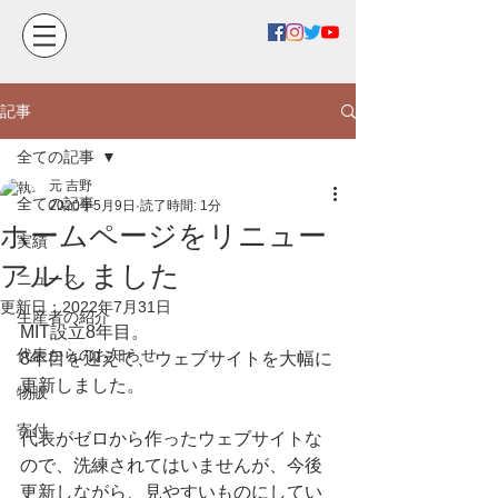
記事
全ての記事
元 吉野
全ての記事
2020年5月9日
読了時間: 1分
ホームページをリニュー
実績
アルしました
ニュース
更新日：
2022年7月31日
生産者の紹介
MIT設立8年目。
代表からのお知らせ
8年目を迎えて、ウェブサイトを大幅に
更新しました。
物販
寄付
代表がゼロから作ったウェブサイトな
ので、洗練されてはいませんが、今後
更新しながら、見やすいものにしてい