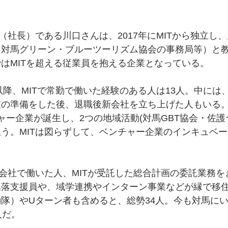
。
事（社長）である川口さんは、2017年にMITから独立し
（対馬グリーン・ブルーツーリズム協会の事務局等）と
はMITを超える従業員を抱える企業となっている。
以降、MITで常勤で働いた経験のある人は13人。中には、
の準備をした後、退職後新会社を立ち上げた人もいる。
ャー企業が誕生し、2つの地域活動(対馬GBT協会・佐
う。MITは図らずして、ベンチャー企業のインキュベ
新会社で働いた人、MITが受託した総合計画の委託業務
集落支援員や、域学連携やインターン事業などが縁で移
隊）やUターン者も含めると、総勢34人。今も対馬に
人だ。