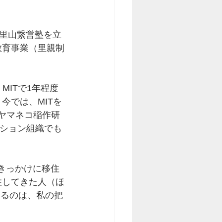
、里山繋営塾を立
教育事業（里親制
MITで1年程度
今では、MITを
護ヤマネコ稲作研
ーション組織でも
をきっかけに移住
住してきた人（ほ
いるのは、私の把