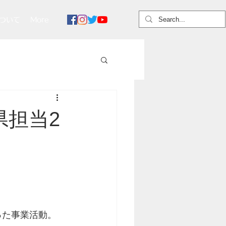
ついて
More
県担当2
。
った事業活動。