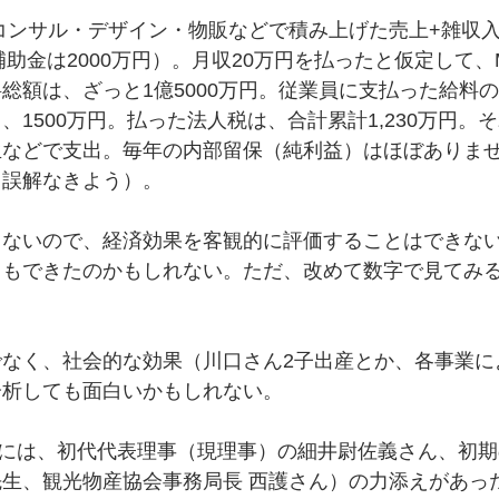
がコンサル・デザイン・物販などで積み上げた売上+雑収
補助金は2000万円）。月収20万円を払ったと仮定して、M
総額は、ざっと1億5000万円。従業員に支払った給料の
、1500万円。払った法人税は、合計累計1,230万円。
生などで支出。毎年の内部留保（純利益）はほぼありま
、誤解なきよう）。
てないので、経済効果を客観的に評価することはできな
ともできたのかもしれない。ただ、改めて数字で見てみ
でなく、社会的な効果（川口さん2子出産とか、各事業に
分析しても面白いかもしれない。
長には、初代代表理事（現理事）の細井尉佐義さん、初
生、観光物産協会事務局長 西護さん）の力添えがあっ