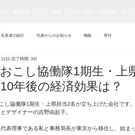
らせ
業務実績
ショップ情報
メンバー紹介
会社概要
求人に
生産者の紹介
代表からのお知らせ
物販
寄付
月12日
読了時間: 3分
おこし協働隊1期生・上
10年後の経済効果は？
おこし協働隊1期生・上県担当2名が立ち上げた会社です
子とデザイナーの吉野由起子。
現代表理事である私と事務局長が東京から移住し、始ま