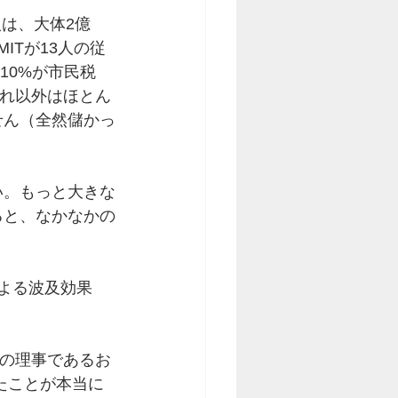
入は、大体2億
ITが13人の従
10%が市民税
それ以外はほとん
せん（全然儲かっ
い。もっと大きな
ると、なかなかの
よる波及効果
期の理事であるお
たことが本当に