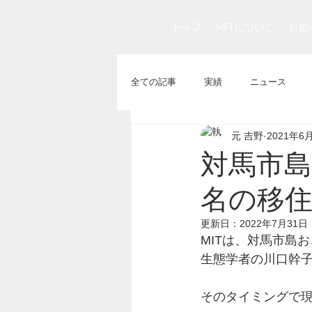
トップ
MITについて
お知
全ての記事
実績
ニュース
元 吉野
2021年6
対馬市島
名の移住
更新日：
2022年7月31日
MITは、対馬市島
生態学者の川口幹
そのタイミングで