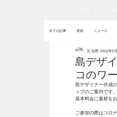
トップ
MITについて
お知
全ての記事
実績
ニュース
元 吉野
2022年5
島デザ
コのワ
島デザイナー作成
ップのご案内です
基本料金に素材を
ご参加の際はコロ