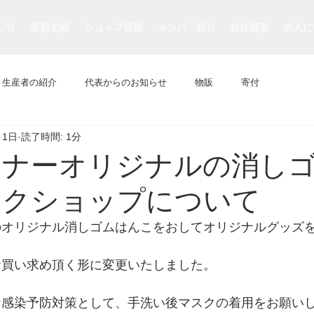
らせ
業務実績
ショップ情報
メンバー紹介
会社概要
求人に
生産者の紹介
代表からのお知らせ
物販
寄付
月1日
読了時間: 1分
イナーオリジナルの消し
ークショップについて
のオリジナル消しゴムはんこをおしてオリジナルグッズ
。
お買い求め頂く形に変更いたしました。
ナ感染予防対策として、手洗い後マスクの着用をお願い