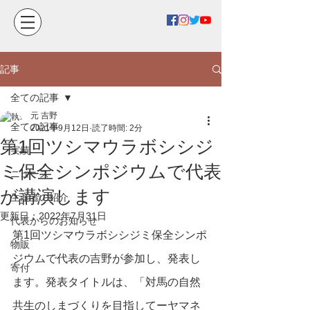
記事
全ての記事
元 吉野
全ての記事
2021年9月12日
読了時間: 2分
第1回ツシマウラボシシジ
実績
ミ保全シンポジウムで代表
ニュース
が講演します
生産者の紹介
更新日：
2022年7月31日
代表からのお知らせ
第1回ツシマウラボシシジミ保全シンポ
物販
ジウムで代表の吉野が参加し、発表し
寄付
ます。発表タイトルは、「対馬の自然
共生のしまづくりを目指してーヤマネ