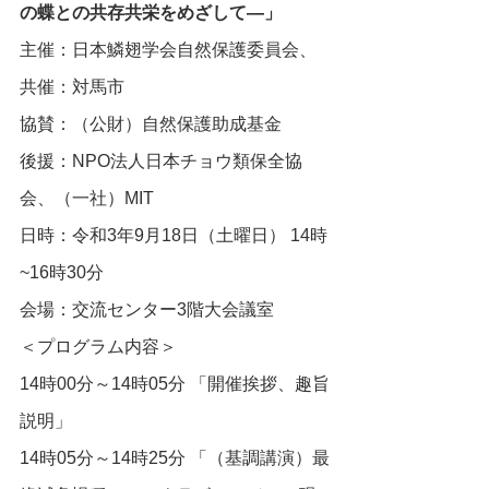
の蝶との共存共栄をめざして―」
主催：日本鱗翅学会自然保護委員会、
共催：対馬市
協賛：（公財）自然保護助成基金
後援：NPO法人日本チョウ類保全協
会、（一社）MIT
日時：令和3年9月18日（土曜日） 14時
~16時30分
会場：交流センター3階大会議室
＜プログラム内容＞
14時00分～14時05分 「開催挨拶、趣旨
説明」
14時05分～14時25分 「（基調講演）最