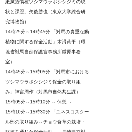
絶滅危惧種ツシマウラボシシジミの現
状と課題」矢後勝也（東京大学総合研
究博物館）
14時25分～14時45分 「対馬の貴重な動
植物に関する保全活動」木滑黄平（環
境省対馬自然保護官事務所厳原事務
室）
14時45分～15時05分 「対馬市における
ツシマウラボシシジミ保全の取り組
み」神宮周作（対馬市自然共生課）
15時05分～15時10分 ～ 休憩 ～
15時10分～15時30分 「ユネスコスクー
ル部の取り組み～チョウ食草の栽培・
移植を通じた保全活動～」長崎県立対