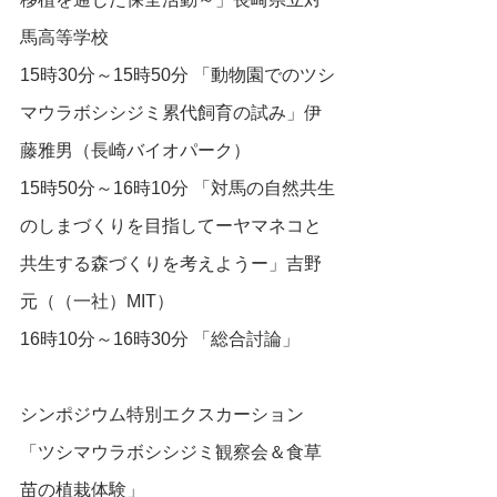
馬高等学校
15時30分～15時50分 「動物園でのツシ
マウラボシシジミ累代飼育の試み」伊
藤雅男（長崎バイオパーク）
15時50分～16時10分 「対馬の自然共生
のしまづくりを目指してーヤマネコと
共生する森づくりを考えようー」吉野
元（（一社）MIT）
16時10分～16時30分 「総合討論」
シンポジウム特別エクスカーション
「ツシマウラボシシジミ観察会＆食草
苗の植栽体験」