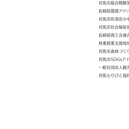
対馬市総合戦略策
​長崎県環境アド
対馬市佐須奈小
対馬市社会福祉協
長崎県商工会連合
​​林業就業支援
対馬市森林づくり
​対馬市SDGsア
一般社団法人観光
​対馬もりびと協