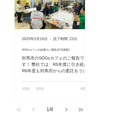
2025年3月16日
読了時間: 23分
2024年11月27日
SDGsカフェの結果のご報告(3/16更新)
空き家でねこと移住者の共生を目指
び∞プロジェクト」始動！
対馬市のSDGsカフェのご報告で
ツシマヤマネコが生息
す！ 弊社では、R5年度に引き続き、
いて、イエネコの外飼
R6年度も対馬市からの委託をうけ
生や動物福祉、ヤマネ
て、対馬市主催のSDGsカフェ（毎
保全に悪影響を及ぼす
月17日）の開催運営の支援を行って
コは家の中で飼うこと
います。 SDGsカフェは、コーヒー
養）が重要です。 し
やお茶を飲みながら、市民の皆さん
イエネコを室内で飼う“
や対馬に関心のある方々が、日々の
ません。一方で、対馬
暮らし...
1
/
8
た空き家が増え...